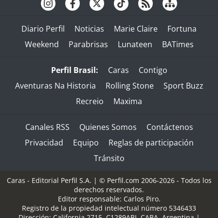
Diario Perfil
Noticias
Marie Claire
Fortuna
Weekend
Parabrisas
Lunateen
BATimes
Perfil Brasil:
Caras
Contigo
Aventuras Na Historia
Rolling Stone
Sport Buzz
Recreio
Maxima
Canales RSS
Quienes Somos
Contáctenos
Privacidad
Equipo
Reglas de participación
Tránsito
Caras - Editorial Perfil S.A.
| © Perfil.com 2006-2026 - Todos los
derechos reservados.
Editor responsable: Carlos Piro.
Registro de la propiedad intelectual número 5346433
Dirección:
California 2715
,
C1289ABI
,
CABA, Argentina
|