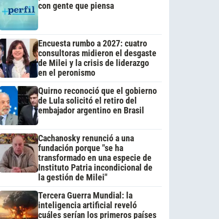
con gente que piensa
Encuesta rumbo a 2027: cuatro
consultoras midieron el desgaste
de Milei y la crisis de liderazgo
en el peronismo
Quirno reconoció que el gobierno
de Lula solicitó el retiro del
embajador argentino en Brasil
Cachanosky renunció a una
fundación porque "se ha
transformado en una especie de
Instituto Patria incondicional de
la gestión de Milei"
Tercera Guerra Mundial: la
inteligencia artificial reveló
cuáles serían los primeros países