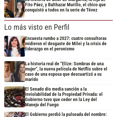
Fito Páez, y Balthazar Murillo, el chico que
conquistó a todos en la serie de Tévez
Lo más visto en Perfil
Encuesta rumbo a 2027: cuatro consultoras
midieron el desgaste de Milei y la crisis de
liderazgo en el peronismo
La historia real de "Elize: Sombras de una
mujer", la nueva película de Netflix sobre el
caso de una esposa que descuartizó a su
marido
El Senado dio media sanción a la
Inviolabilidad de la Propiedad Privada: el
Gobierno tuvo que ceder en la Ley del
Manejo del Fuego
El Gobierno perdió la pulseada del nombre: