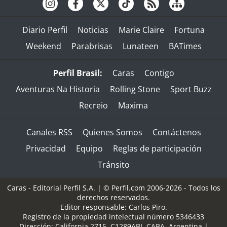
Diario Perfil
Noticias
Marie Claire
Fortuna
Weekend
Parabrisas
Lunateen
BATimes
Perfil Brasil:
Caras
Contigo
Aventuras Na Historia
Rolling Stone
Sport Buzz
Recreio
Maxima
Canales RSS
Quienes Somos
Contáctenos
Privacidad
Equipo
Reglas de participación
Tránsito
Caras - Editorial Perfil S.A.
| © Perfil.com 2006-2026 - Todos los
derechos reservados.
Editor responsable: Carlos Piro.
Registro de la propiedad intelectual número 5346433
Dirección:
California 2715
,
C1289ABI
,
CABA, Argentina
|