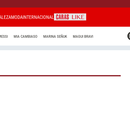
ALEZA
MODA
INTERNACIONAL
CARAS MIAMI
MESSI
MIA CAMBIASO
MARINA SEÑUK
MAGUI BRAVI
CARAS BRASIL
CARAS URUGUAY