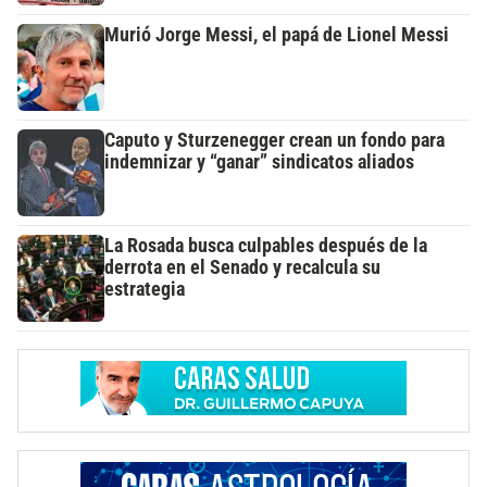
Murió Jorge Messi, el papá de Lionel Messi
Caputo y Sturzenegger crean un fondo para
indemnizar y “ganar” sindicatos aliados
La Rosada busca culpables después de la
derrota en el Senado y recalcula su
estrategia