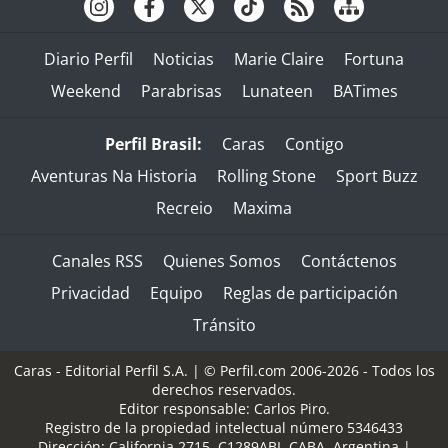
Diario Perfil
Noticias
Marie Claire
Fortuna
Weekend
Parabrisas
Lunateen
BATimes
Perfil Brasil:
Caras
Contigo
Aventuras Na Historia
Rolling Stone
Sport Buzz
Recreio
Maxima
Canales RSS
Quienes Somos
Contáctenos
Privacidad
Equipo
Reglas de participación
Tránsito
Caras - Editorial Perfil S.A.
| © Perfil.com 2006-2026 - Todos los
derechos reservados.
Editor responsable: Carlos Piro.
Registro de la propiedad intelectual número 5346433
Dirección:
California 2715
,
C1289ABI
,
CABA, Argentina
|