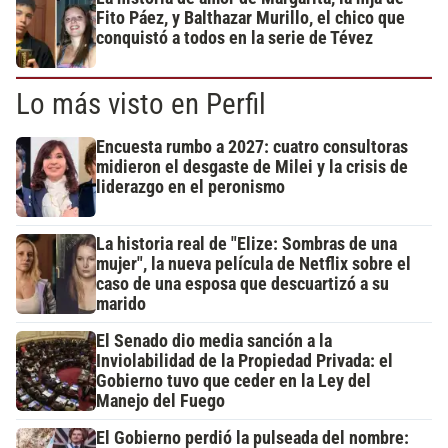
Fito Páez, y Balthazar Murillo, el chico que
conquistó a todos en la serie de Tévez
Lo más visto en Perfil
Encuesta rumbo a 2027: cuatro consultoras
midieron el desgaste de Milei y la crisis de
liderazgo en el peronismo
La historia real de "Elize: Sombras de una
mujer", la nueva película de Netflix sobre el
caso de una esposa que descuartizó a su
marido
El Senado dio media sanción a la
Inviolabilidad de la Propiedad Privada: el
Gobierno tuvo que ceder en la Ley del
Manejo del Fuego
El Gobierno perdió la pulseada del nombre: