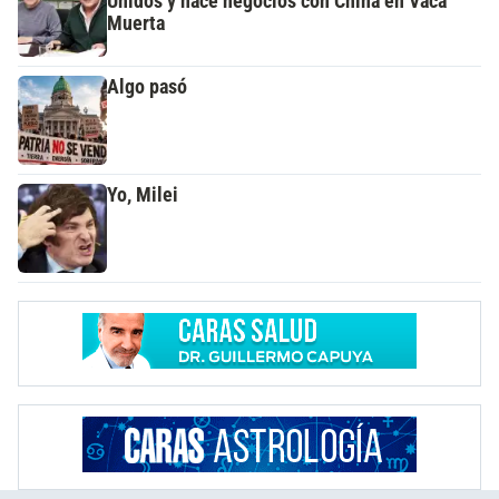
Unidos y hace negocios con China en Vaca
Muerta
Algo pasó
Yo, Milei