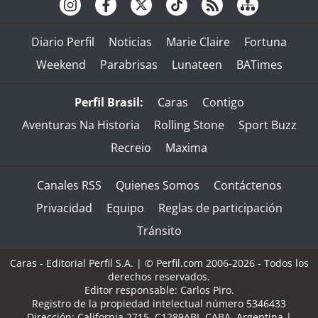
Diario Perfil
Noticias
Marie Claire
Fortuna
Weekend
Parabrisas
Lunateen
BATimes
Perfil Brasil:
Caras
Contigo
Aventuras Na Historia
Rolling Stone
Sport Buzz
Recreio
Maxima
Canales RSS
Quienes Somos
Contáctenos
Privacidad
Equipo
Reglas de participación
Tránsito
Caras - Editorial Perfil S.A.
| © Perfil.com 2006-2026 - Todos los
derechos reservados.
Editor responsable: Carlos Piro.
Registro de la propiedad intelectual número 5346433
Dirección:
California 2715
,
C1289ABI
,
CABA, Argentina
|