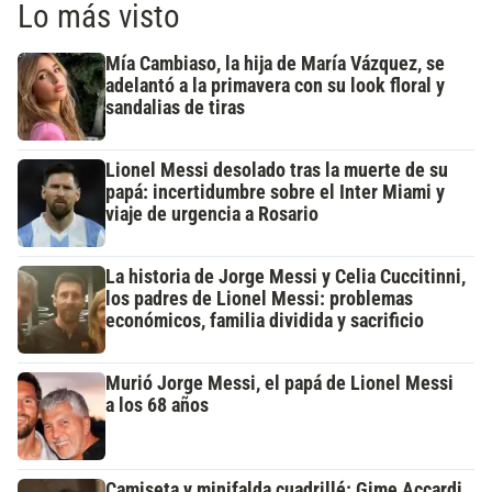
Lo más visto
Mía Cambiaso, la hija de María Vázquez, se
adelantó a la primavera con su look floral y
sandalias de tiras
Lionel Messi desolado tras la muerte de su
papá: incertidumbre sobre el Inter Miami y
viaje de urgencia a Rosario
La historia de Jorge Messi y Celia Cuccitinni,
los padres de Lionel Messi: problemas
económicos, familia dividida y sacrificio
Murió Jorge Messi, el papá de Lionel Messi
a los 68 años
Camiseta y minifalda cuadrillé: Gime Accardi