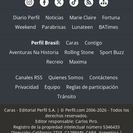
Diario Perfil
Noticias
Marie Claire
Fortuna
Weekend
Parabrisas
Lunateen
BATimes
Perfil Brasil:
Caras
Contigo
Aventuras Na Historia
Rolling Stone
Sport Buzz
Recreio
Maxima
Canales RSS
Quienes Somos
Contáctenos
Privacidad
Equipo
Reglas de participación
Tránsito
Caras - Editorial Perfil S.A.
| © Perfil.com 2006-2026 - Todos los
derechos reservados.
Editor responsable: Carlos Piro.
Registro de la propiedad intelectual número 5346433
Dirección:
California 2715
,
C1289ABI
,
CABA, Argentina
|