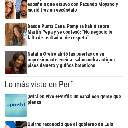
española que estuvo con Facundo Moyano y
murió tras un escándalo
Desde Punta Cana, Pampita habló sobre
Martín Pepa y se confesó: "No negocio la
falta de lealtad ni de respeto"
Natalia Oreiro abrió las puertas de su
impresionante cocina: salamandra antigua,
pisos damero y guiños botánicos
Lo más visto en Perfil
¡Mirá en vivo +Perfil!: un canal con gente que
piensa
Quirno reconoció que el gobierno de Lula