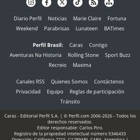
Diario Perfil
Noticias
Marie Claire
Fortuna
Weekend
Parabrisas
Lunateen
BATimes
Perfil Brasil:
Caras
Contigo
Aventuras Na Historia
Rolling Stone
Sport Buzz
Recreio
Maxima
Canales RSS
Quienes Somos
Contáctenos
Privacidad
Equipo
Reglas de participación
Tránsito
Caras - Editorial Perfil S.A.
| © Perfil.com 2006-2026 - Todos los
derechos reservados.
Editor responsable: Carlos Piro.
Registro de la propiedad intelectual número 5346433
Dirección:
California 2715
,
C1289ABI
,
CABA, Argentina
|