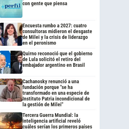
con gente que piensa
Encuesta rumbo a 2027: cuatro
consultoras midieron el desgaste
de Milei y la crisis de liderazgo
en el peronismo
Quirno reconoció que el gobierno
de Lula solicitó el retiro del
embajador argentino en Brasil
Cachanosky renunció a una
fundación porque "se ha
transformado en una especie de
Instituto Patria incondicional de
la gestión de Milei"
Tercera Guerra Mundial: la
inteligencia artificial reveló
cuáles serían los primeros países