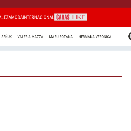
ALEZA
MODA
INTERNACIONAL
CARAS MIAMI
 SEÑUK
VALERIA MAZZA
MARU BOTANA
HERMANA VERÓNICA
CARAS BRASIL
CARAS URUGUAY