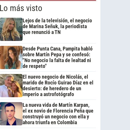
Lo más visto
Lejos de la televisión, el negocio
de Marina Señuk, la periodista
que renunció a TN
Desde Punta Cana, Pampita habló
sobre Martín Pepa y se confesó:
"No negocio la falta de lealtad ni
de respeto"
El nuevo negocio de Nicolás, el
marido de Rocío Guirao Díaz en el
desierto: de heredero de un
imperio a astrofotógrafo
La nueva vida de Martín Karpan,
el ex novio de Florencia Peña que
construyó un negocio con ella y
ahora triunfa en Colombia