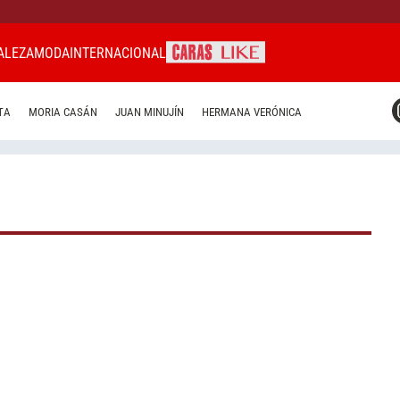
ALEZA
MODA
INTERNACIONAL
CARAS MIAMI
TA
MORIA CASÁN
JUAN MINUJÍN
HERMANA VERÓNICA
CARAS BRASIL
CARAS URUGUAY