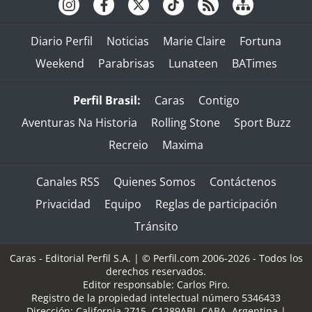
Diario Perfil
Noticias
Marie Claire
Fortuna
Weekend
Parabrisas
Lunateen
BATimes
Perfil Brasil:
Caras
Contigo
Aventuras Na Historia
Rolling Stone
Sport Buzz
Recreio
Maxima
Canales RSS
Quienes Somos
Contáctenos
Privacidad
Equipo
Reglas de participación
Tránsito
Caras - Editorial Perfil S.A.
| © Perfil.com 2006-2026 - Todos los
derechos reservados.
Editor responsable: Carlos Piro.
Registro de la propiedad intelectual número 5346433
Dirección:
California 2715
,
C1289ABI
,
CABA, Argentina
|