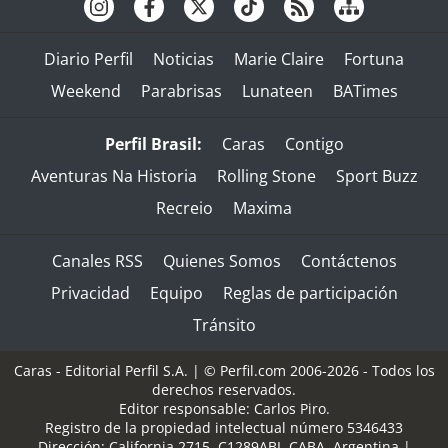
Diario Perfil
Noticias
Marie Claire
Fortuna
Weekend
Parabrisas
Lunateen
BATimes
Perfil Brasil:
Caras
Contigo
Aventuras Na Historia
Rolling Stone
Sport Buzz
Recreio
Maxima
Canales RSS
Quienes Somos
Contáctenos
Privacidad
Equipo
Reglas de participación
Tránsito
Caras - Editorial Perfil S.A.
| © Perfil.com 2006-2026 - Todos los
derechos reservados.
Editor responsable: Carlos Piro.
Registro de la propiedad intelectual número 5346433
Dirección:
California 2715
,
C1289ABI
,
CABA, Argentina
|