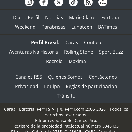
Diario Perfil
Noticias
Marie Claire
Fortuna
Weekend
Parabrisas
Lunateen
BATimes
Perfil Brasil:
Caras
Contigo
Aventuras Na Historia
Rolling Stone
Sport Buzz
Recreio
Maxima
Canales RSS
Quienes Somos
Contáctenos
Privacidad
Equipo
Reglas de participación
Tránsito
Caras - Editorial Perfil S.A.
| © Perfil.com 2006-2026 - Todos los
derechos reservados.
Editor responsable: Carlos Piro.
Registro de la propiedad intelectual número 5346433
Dirección:
California 2715
,
C1289ABI
,
CABA, Argentina
|