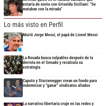
estaría de novio con Griselda Siciliani: "Se
mataban con la mirada"
Lo más visto en Perfil
Murió Jorge Messi, el papá de Lionel Messi
La Rosada busca culpables después de la
derrota en el Senado y recalcula su
estrategia
Caputo y Sturzenegger crean un fondo para
indemnizar y “ganar” sindicatos aliados
La narrativa libertaria cruje en las redes y