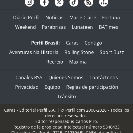
Diario Perfil
Noticias
Marie Claire
Fortuna
Weekend
Parabrisas
Lunateen
BATimes
Perfil Brasil:
Caras
Contigo
Aventuras Na Historia
Rolling Stone
Sport Buzz
Recreio
Maxima
Canales RSS
Quienes Somos
Contáctenos
Privacidad
Equipo
Reglas de participación
Tránsito
Caras - Editorial Perfil S.A.
| © Perfil.com 2006-2026 - Todos los
derechos reservados.
Editor responsable: Carlos Piro.
Registro de la propiedad intelectual número 5346433
Dirección:
California 2715
,
C1289ABI
,
CABA, Argentina
|