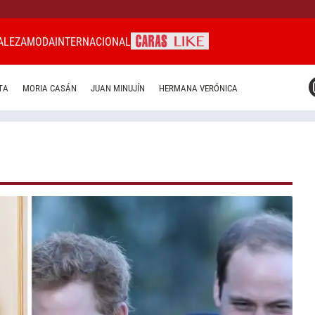
ALEZA
MODA
INTERNACIONAL
CARAS MIAMI
TA
MORIA CASÁN
JUAN MINUJÍN
HERMANA VERÓNICA
CARAS BRASIL
CARAS URUGUAY