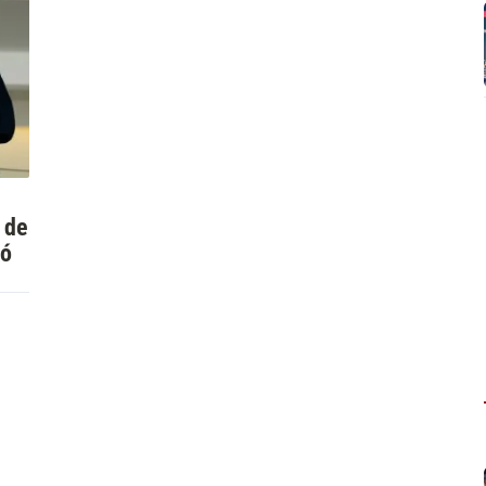
 de
só