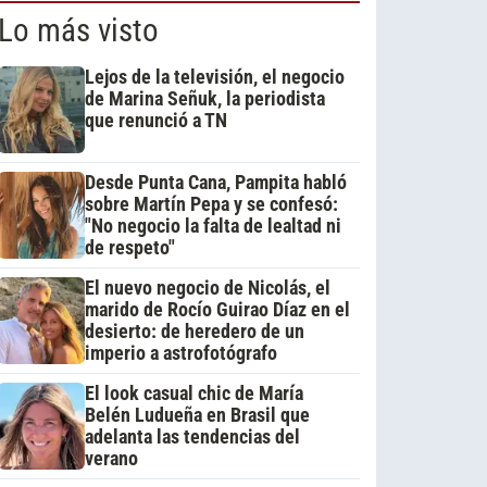
Lo más visto
Lejos de la televisión, el negocio
de Marina Señuk, la periodista
que renunció a TN
Desde Punta Cana, Pampita habló
sobre Martín Pepa y se confesó:
"No negocio la falta de lealtad ni
de respeto"
El nuevo negocio de Nicolás, el
marido de Rocío Guirao Díaz en el
desierto: de heredero de un
imperio a astrofotógrafo
El look casual chic de María
Belén Ludueña en Brasil que
adelanta las tendencias del
verano