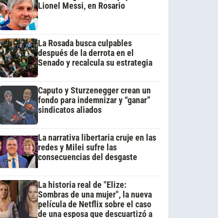
Lionel Messi, en Rosario
La Rosada busca culpables
después de la derrota en el
Senado y recalcula su estrategia
Caputo y Sturzenegger crean un
fondo para indemnizar y “ganar”
sindicatos aliados
La narrativa libertaria cruje en las
redes y Milei sufre las
consecuencias del desgaste
La historia real de "Elize:
Sombras de una mujer", la nueva
película de Netflix sobre el caso
de una esposa que descuartizó a