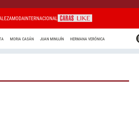
ALEZA
MODA
INTERNACIONAL
CARAS MIAMI
TA
MORIA CASÁN
JUAN MINUJÍN
HERMANA VERÓNICA
CARAS BRASIL
CARAS URUGUAY