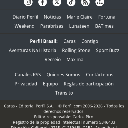
Diario Perfil
Noticias
Marie Claire
Fortuna
Weekend
Parabrisas
Lunateen
BATimes
Perfil Brasil:
Caras
Contigo
Aventuras Na Historia
Rolling Stone
Sport Buzz
Recreio
Maxima
Canales RSS
Quienes Somos
Contáctenos
Privacidad
Equipo
Reglas de participación
Tránsito
Caras - Editorial Perfil S.A.
| © Perfil.com 2006-2026 - Todos los
derechos reservados.
Editor responsable: Carlos Piro.
Registro de la propiedad intelectual número 5346433
Dirección:
California 2715
,
C1289ABI
,
CABA, Argentina
|