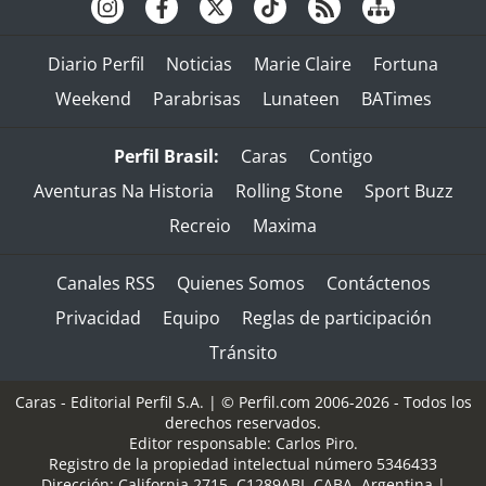
Diario Perfil
Noticias
Marie Claire
Fortuna
Weekend
Parabrisas
Lunateen
BATimes
Perfil Brasil:
Caras
Contigo
Aventuras Na Historia
Rolling Stone
Sport Buzz
Recreio
Maxima
Canales RSS
Quienes Somos
Contáctenos
Privacidad
Equipo
Reglas de participación
Tránsito
Caras - Editorial Perfil S.A.
| © Perfil.com 2006-2026 - Todos los
derechos reservados.
Editor responsable: Carlos Piro.
Registro de la propiedad intelectual número 5346433
Dirección:
California 2715
,
C1289ABI
,
CABA, Argentina
|