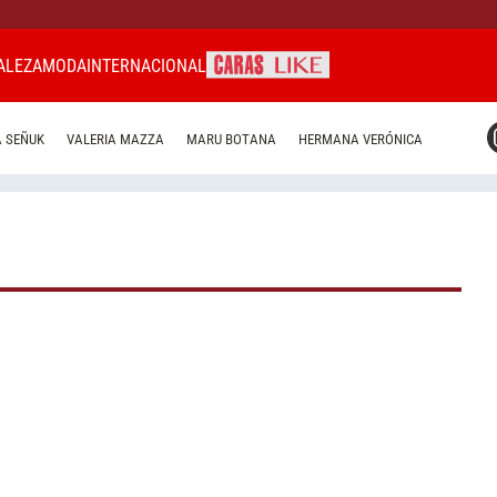
ALEZA
MODA
INTERNACIONAL
CARAS MIAMI
 SEÑUK
VALERIA MAZZA
MARU BOTANA
HERMANA VERÓNICA
CARAS BRASIL
CARAS URUGUAY