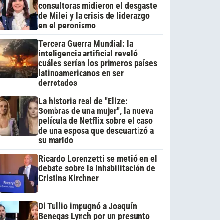
consultoras midieron el desgaste
de Milei y la crisis de liderazgo
en el peronismo
Tercera Guerra Mundial: la
inteligencia artificial reveló
cuáles serían los primeros países
latinoamericanos en ser
derrotados
La historia real de "Elize:
Sombras de una mujer", la nueva
película de Netflix sobre el caso
de una esposa que descuartizó a
su marido
Ricardo Lorenzetti se metió en el
debate sobre la inhabilitación de
Cristina Kirchner
Di Tullio impugnó a Joaquín
Benegas Lynch por un presunto