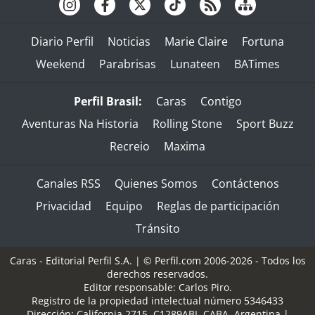
Diario Perfil
Noticias
Marie Claire
Fortuna
Weekend
Parabrisas
Lunateen
BATimes
Perfil Brasil:
Caras
Contigo
Aventuras Na Historia
Rolling Stone
Sport Buzz
Recreio
Maxima
Canales RSS
Quienes Somos
Contáctenos
Privacidad
Equipo
Reglas de participación
Tránsito
Caras - Editorial Perfil S.A.
| © Perfil.com 2006-2026 - Todos los
derechos reservados.
Editor responsable: Carlos Piro.
Registro de la propiedad intelectual número 5346433
Dirección:
California 2715
,
C1289ABI
,
CABA, Argentina
|