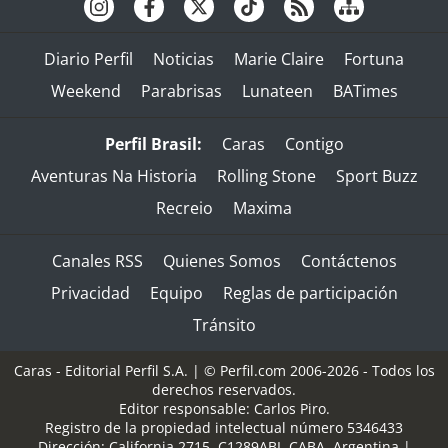
Diario Perfil
Noticias
Marie Claire
Fortuna
Weekend
Parabrisas
Lunateen
BATimes
Perfil Brasil:
Caras
Contigo
Aventuras Na Historia
Rolling Stone
Sport Buzz
Recreio
Maxima
Canales RSS
Quienes Somos
Contáctenos
Privacidad
Equipo
Reglas de participación
Tránsito
Caras - Editorial Perfil S.A.
| © Perfil.com 2006-2026 - Todos los
derechos reservados.
Editor responsable: Carlos Piro.
Registro de la propiedad intelectual número 5346433
Dirección:
California 2715
,
C1289ABI
,
CABA, Argentina
|