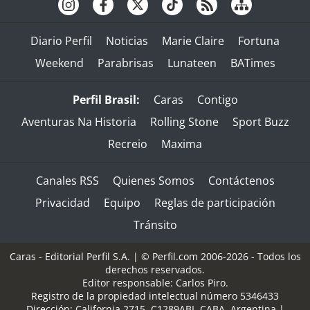
Diario Perfil
Noticias
Marie Claire
Fortuna
Weekend
Parabrisas
Lunateen
BATimes
Perfil Brasil:
Caras
Contigo
Aventuras Na Historia
Rolling Stone
Sport Buzz
Recreio
Maxima
Canales RSS
Quienes Somos
Contáctenos
Privacidad
Equipo
Reglas de participación
Tránsito
Caras - Editorial Perfil S.A.
| © Perfil.com 2006-2026 - Todos los
derechos reservados.
Editor responsable: Carlos Piro.
Registro de la propiedad intelectual número 5346433
Dirección:
California 2715
,
C1289ABI
,
CABA, Argentina
|