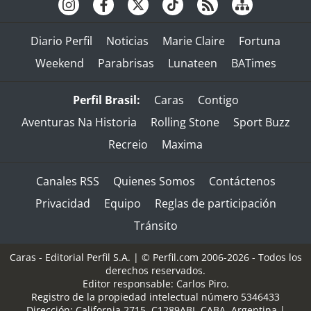
Diario Perfil
Noticias
Marie Claire
Fortuna
Weekend
Parabrisas
Lunateen
BATimes
Perfil Brasil:
Caras
Contigo
Aventuras Na Historia
Rolling Stone
Sport Buzz
Recreio
Maxima
Canales RSS
Quienes Somos
Contáctenos
Privacidad
Equipo
Reglas de participación
Tránsito
Caras - Editorial Perfil S.A.
| © Perfil.com 2006-2026 - Todos los
derechos reservados.
Editor responsable: Carlos Piro.
Registro de la propiedad intelectual número 5346433
Dirección:
California 2715
,
C1289ABI
,
CABA, Argentina
|