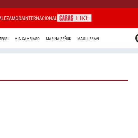
ALEZA
MODA
INTERNACIONAL
CARAS MIAMI
MESSI
MIA CAMBIASO
MARINA SEÑUK
MAGUI BRAVI
CARAS BRASIL
CARAS URUGUAY