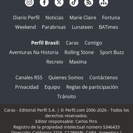
Diario Perfil
Noticias
Marie Claire
Fortuna
Weekend
Parabrisas
Lunateen
BATimes
Perfil Brasil:
Caras
Contigo
Aventuras Na Historia
Rolling Stone
Sport Buzz
Recreio
Maxima
Canales RSS
Quienes Somos
Contáctenos
Privacidad
Equipo
Reglas de participación
Tránsito
Caras - Editorial Perfil S.A.
| © Perfil.com 2006-2026 - Todos los
derechos reservados.
Editor responsable: Carlos Piro.
Registro de la propiedad intelectual número 5346433
Dirección:
California 2715
,
C1289ABI
,
CABA, Argentina
|