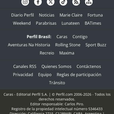
Diario Perfil
Noticias
Marie Claire
Fortuna
Weekend
Parabrisas
Lunateen
BATimes
Perfil Brasil:
Caras
Contigo
Aventuras Na Historia
Rolling Stone
Sport Buzz
Recreio
Maxima
Canales RSS
Quienes Somos
Contáctenos
Privacidad
Equipo
Reglas de participación
Tránsito
Caras - Editorial Perfil S.A.
| © Perfil.com 2006-2026 - Todos los
derechos reservados.
Editor responsable: Carlos Piro.
Registro de la propiedad intelectual número 5346433
Dirección:
California 2715
,
C1289ABI
,
CABA, Argentina
|