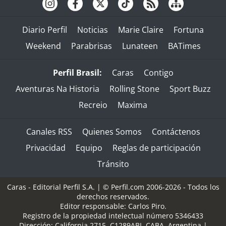
Diario Perfil
Noticias
Marie Claire
Fortuna
Weekend
Parabrisas
Lunateen
BATimes
Perfil Brasil:
Caras
Contigo
Aventuras Na Historia
Rolling Stone
Sport Buzz
Recreio
Maxima
Canales RSS
Quienes Somos
Contáctenos
Privacidad
Equipo
Reglas de participación
Tránsito
Caras - Editorial Perfil S.A.
| © Perfil.com 2006-2026 - Todos los
derechos reservados.
Editor responsable: Carlos Piro.
Registro de la propiedad intelectual número 5346433
Dirección:
California 2715
,
C1289ABI
,
CABA, Argentina
|