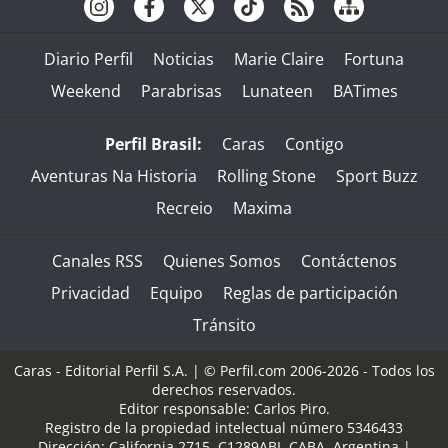
Diario Perfil
Noticias
Marie Claire
Fortuna
Weekend
Parabrisas
Lunateen
BATimes
Perfil Brasil:
Caras
Contigo
Aventuras Na Historia
Rolling Stone
Sport Buzz
Recreio
Maxima
Canales RSS
Quienes Somos
Contáctenos
Privacidad
Equipo
Reglas de participación
Tránsito
Caras - Editorial Perfil S.A.
| © Perfil.com 2006-2026 - Todos los
derechos reservados.
Editor responsable: Carlos Piro.
Registro de la propiedad intelectual número 5346433
Dirección:
California 2715
,
C1289ABI
,
CABA, Argentina
|