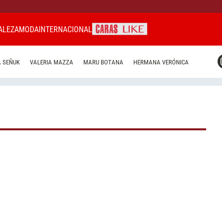
ALEZA
MODA
INTERNACIONAL
CARAS MIAMI
 SEÑUK
VALERIA MAZZA
MARU BOTANA
HERMANA VERÓNICA
CARAS BRASIL
CARAS URUGUAY