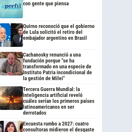
con gente que piensa
Quirno reconoció que el gobierno
de Lula solicitó el retiro del
embajador argentino en Brasil
Cachanosky renunció a una
fundación porque "se ha
transformado en una especie de
Instituto Patria incondicional de
la gestión de Milei"
Tercera Guerra Mundial: la
inteligencia artificial reveló
cuáles serían los primeros países
latinoamericanos en ser
derrotados
Encuesta rumbo a 2027: cuatro
consultoras midieron el desgaste