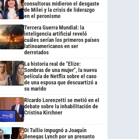
consultoras midieron el desgaste
de Milei y la crisis de liderazgo
en el peronismo
Tercera Guerra Mundial: la
inteligencia artificial reveló
cuáles serían los primeros países
latinoamericanos en ser
derrotados
La historia real de "Elize:
Sombras de una mujer", la nueva
película de Netflix sobre el caso
de una esposa que descuartizó a
su marido
Ricardo Lorenzetti se metió en el
debate sobre la inhabilitación de
Cristina Kirchner
Di Tullio impugnó a Joaquín
Benegas Lynch por un presunto