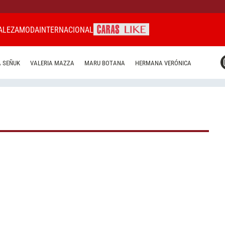
ALEZA
MODA
INTERNACIONAL
CARAS MIAMI
 SEÑUK
VALERIA MAZZA
MARU BOTANA
HERMANA VERÓNICA
CARAS BRASIL
CARAS URUGUAY