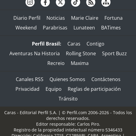
Diario Perfil
Noticias
Marie Claire
Fortuna
Weekend
Parabrisas
Lunateen
BATimes
Perfil Brasil:
Caras
Contigo
Aventuras Na Historia
Rolling Stone
Sport Buzz
Recreio
Maxima
Canales RSS
Quienes Somos
Contáctenos
Privacidad
Equipo
Reglas de participación
Tránsito
Caras - Editorial Perfil S.A.
| © Perfil.com 2006-2026 - Todos los
derechos reservados.
Editor responsable: Carlos Piro.
Registro de la propiedad intelectual número 5346433
Dirección:
California 2715
,
C1289ABI
,
CABA, Argentina
|