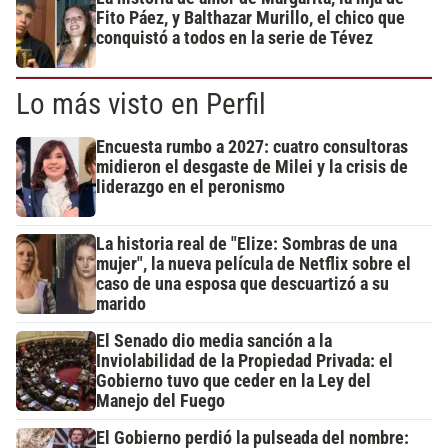
Fito Páez, y Balthazar Murillo, el chico que
conquistó a todos en la serie de Tévez
Lo más visto en Perfil
Encuesta rumbo a 2027: cuatro consultoras
midieron el desgaste de Milei y la crisis de
liderazgo en el peronismo
La historia real de "Elize: Sombras de una
mujer", la nueva película de Netflix sobre el
caso de una esposa que descuartizó a su
marido
El Senado dio media sanción a la
Inviolabilidad de la Propiedad Privada: el
Gobierno tuvo que ceder en la Ley del
Manejo del Fuego
El Gobierno perdió la pulseada del nombre: