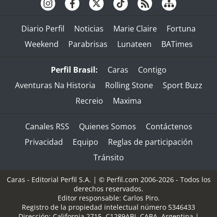
Diario Perfil
Noticias
Marie Claire
Fortuna
Weekend
Parabrisas
Lunateen
BATimes
Perfil Brasil:
Caras
Contigo
Aventuras Na Historia
Rolling Stone
Sport Buzz
Recreio
Maxima
Canales RSS
Quienes Somos
Contáctenos
Privacidad
Equipo
Reglas de participación
Tránsito
Caras - Editorial Perfil S.A.
| © Perfil.com 2006-2026 - Todos los
derechos reservados.
Editor responsable: Carlos Piro.
Registro de la propiedad intelectual número 5346433
Dirección:
California 2715
,
C1289ABI
,
CABA, Argentina
|