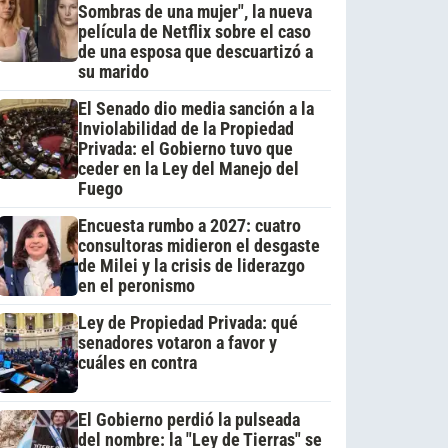
Sombras de una mujer", la nueva
película de Netflix sobre el caso
de una esposa que descuartizó a
su marido
El Senado dio media sanción a la
Inviolabilidad de la Propiedad
Privada: el Gobierno tuvo que
ceder en la Ley del Manejo del
Fuego
Encuesta rumbo a 2027: cuatro
consultoras midieron el desgaste
de Milei y la crisis de liderazgo
en el peronismo
Ley de Propiedad Privada: qué
senadores votaron a favor y
cuáles en contra
El Gobierno perdió la pulseada
del nombre: la "Ley de Tierras" se