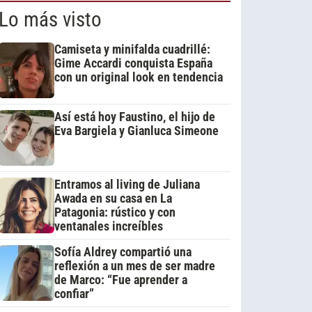
Lo más visto
Camiseta y minifalda cuadrillé:
Gime Accardi conquista España
con un original look en tendencia
Así está hoy Faustino, el hijo de
Eva Bargiela y Gianluca Simeone
Entramos al living de Juliana
Awada en su casa en La
Patagonia: rústico y con
ventanales increíbles
Sofía Aldrey compartió una
reflexión a un mes de ser madre
de Marco: “Fue aprender a
confiar”