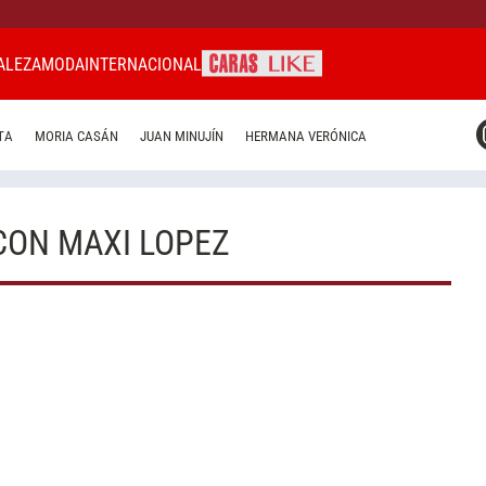
ALEZA
MODA
INTERNACIONAL
CARAS MIAMI
TA
MORIA CASÁN
JUAN MINUJÍN
HERMANA VERÓNICA
CARAS BRASIL
CARAS URUGUAY
CON MAXI LOPEZ