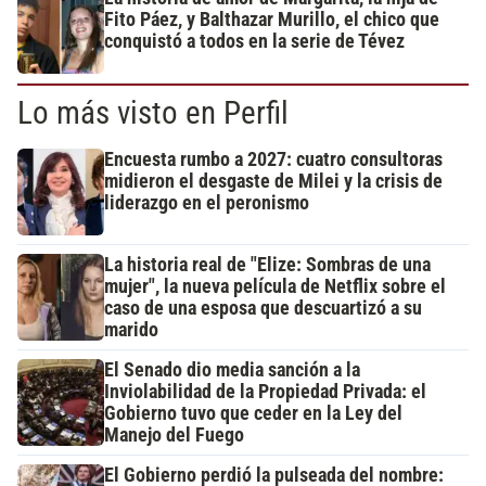
Fito Páez, y Balthazar Murillo, el chico que
conquistó a todos en la serie de Tévez
Lo más visto en Perfil
Encuesta rumbo a 2027: cuatro consultoras
midieron el desgaste de Milei y la crisis de
liderazgo en el peronismo
La historia real de "Elize: Sombras de una
mujer", la nueva película de Netflix sobre el
caso de una esposa que descuartizó a su
marido
El Senado dio media sanción a la
Inviolabilidad de la Propiedad Privada: el
Gobierno tuvo que ceder en la Ley del
Manejo del Fuego
El Gobierno perdió la pulseada del nombre: