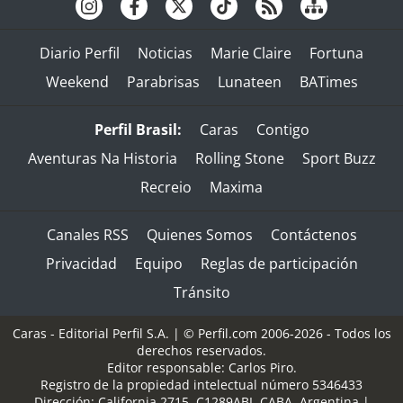
Diario Perfil
Noticias
Marie Claire
Fortuna
Weekend
Parabrisas
Lunateen
BATimes
Perfil Brasil:
Caras
Contigo
Aventuras Na Historia
Rolling Stone
Sport Buzz
Recreio
Maxima
Canales RSS
Quienes Somos
Contáctenos
Privacidad
Equipo
Reglas de participación
Tránsito
Caras - Editorial Perfil S.A.
| © Perfil.com 2006-2026 - Todos los
derechos reservados.
Editor responsable: Carlos Piro.
Registro de la propiedad intelectual número 5346433
Dirección:
California 2715
,
C1289ABI
,
CABA, Argentina
|