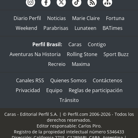
Diario Perfil
Noticias
Marie Claire
Fortuna
Weekend
Parabrisas
Lunateen
BATimes
Perfil Brasil:
Caras
Contigo
Aventuras Na Historia
Rolling Stone
Sport Buzz
Recreio
Maxima
Canales RSS
Quienes Somos
Contáctenos
Privacidad
Equipo
Reglas de participación
Tránsito
Caras - Editorial Perfil S.A.
| © Perfil.com 2006-2026 - Todos los
derechos reservados.
Editor responsable: Carlos Piro.
Registro de la propiedad intelectual número 5346433
Dirección:
California 2715
,
C1289ABI
,
CABA, Argentina
|