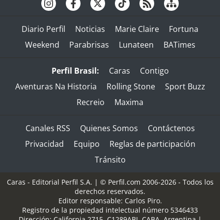
Diario Perfil
Noticias
Marie Claire
Fortuna
Weekend
Parabrisas
Lunateen
BATimes
Perfil Brasil:
Caras
Contigo
Aventuras Na Historia
Rolling Stone
Sport Buzz
Recreio
Maxima
Canales RSS
Quienes Somos
Contáctenos
Privacidad
Equipo
Reglas de participación
Tránsito
Caras - Editorial Perfil S.A.
| © Perfil.com 2006-2026 - Todos los
derechos reservados.
Editor responsable: Carlos Piro.
Registro de la propiedad intelectual número 5346433
Dirección:
California 2715
,
C1289ABI
,
CABA, Argentina
|