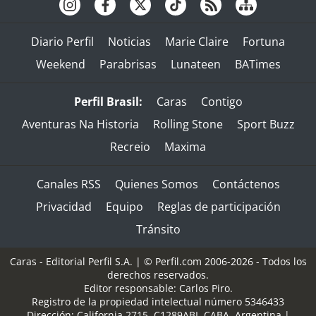
Diario Perfil
Noticias
Marie Claire
Fortuna
Weekend
Parabrisas
Lunateen
BATimes
Perfil Brasil:
Caras
Contigo
Aventuras Na Historia
Rolling Stone
Sport Buzz
Recreio
Maxima
Canales RSS
Quienes Somos
Contáctenos
Privacidad
Equipo
Reglas de participación
Tránsito
Caras - Editorial Perfil S.A.
| © Perfil.com 2006-2026 - Todos los
derechos reservados.
Editor responsable: Carlos Piro.
Registro de la propiedad intelectual número 5346433
Dirección:
California 2715
,
C1289ABI
,
CABA, Argentina
|