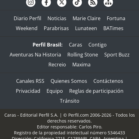
Diario Perfil
Noticias
Marie Claire
Fortuna
Weekend
Parabrisas
Lunateen
BATimes
Perfil Brasil:
Caras
Contigo
Aventuras Na Historia
Rolling Stone
Sport Buzz
Recreio
Maxima
Canales RSS
Quienes Somos
Contáctenos
Privacidad
Equipo
Reglas de participación
Tránsito
Caras - Editorial Perfil S.A.
| © Perfil.com 2006-2026 - Todos los
derechos reservados.
Editor responsable: Carlos Piro.
Registro de la propiedad intelectual número 5346433
Dirección:
California 2715
,
C1289ABI
,
CABA, Argentina
|