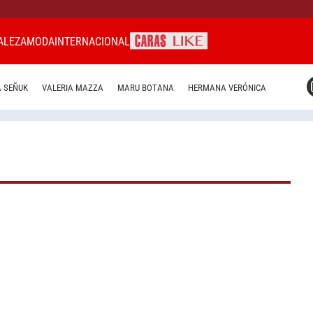
ALEZA
MODA
INTERNACIONAL
CARAS MIAMI
 SEÑUK
VALERIA MAZZA
MARU BOTANA
HERMANA VERÓNICA
CARAS BRASIL
CARAS URUGUAY