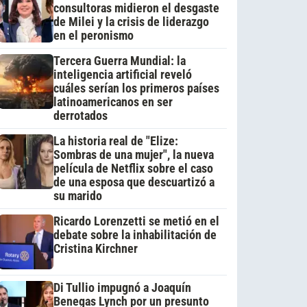
consultoras midieron el desgaste
de Milei y la crisis de liderazgo
en el peronismo
Tercera Guerra Mundial: la
inteligencia artificial reveló
cuáles serían los primeros países
latinoamericanos en ser
derrotados
La historia real de "Elize:
Sombras de una mujer", la nueva
película de Netflix sobre el caso
de una esposa que descuartizó a
su marido
Ricardo Lorenzetti se metió en el
debate sobre la inhabilitación de
Cristina Kirchner
Di Tullio impugnó a Joaquín
Benegas Lynch por un presunto