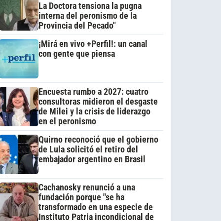
La Doctora tensiona la pugna
interna del peronismo de la
Provincia del Pecado"
¡Mirá en vivo +Perfil!: un canal
con gente que piensa
Encuesta rumbo a 2027: cuatro
consultoras midieron el desgaste
de Milei y la crisis de liderazgo
en el peronismo
Quirno reconoció que el gobierno
de Lula solicitó el retiro del
embajador argentino en Brasil
Cachanosky renunció a una
fundación porque "se ha
transformado en una especie de
Instituto Patria incondicional de