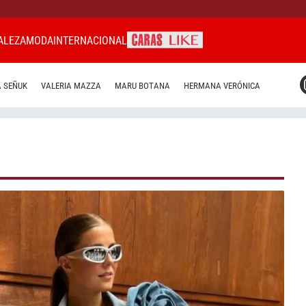
ALEZA
MODA
INTERNACIONAL
CARAS MIAMI
 SEÑUK
VALERIA MAZZA
MARU BOTANA
HERMANA VERÓNICA
CARAS BRASIL
CARAS URUGUAY