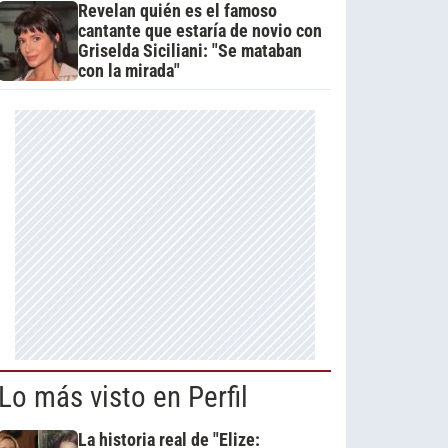
Revelan quién es el famoso
cantante que estaría de novio con
Griselda Siciliani: "Se mataban
con la mirada"
Lo más visto en Perfil
La historia real de "Elize: