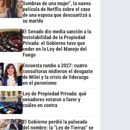
Sombras de una mujer", la nueva
película de Netflix sobre el caso
de una esposa que descuartizó a
su marido
El Senado dio media sanción a la
Inviolabilidad de la Propiedad
Privada: el Gobierno tuvo que
ceder en la Ley del Manejo del
Fuego
Encuesta rumbo a 2027: cuatro
consultoras midieron el desgaste
de Milei y la crisis de liderazgo
en el peronismo
Ley de Propiedad Privada: qué
senadores votaron a favor y
cuáles en contra
El Gobierno perdió la pulseada
del nombre: la "Ley de Tierras" se