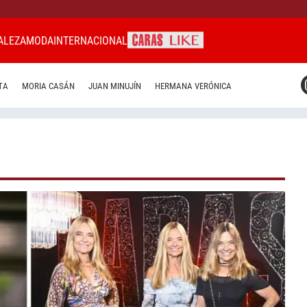
ALEZA
MODA
INTERNACIONAL
CARAS MIAMI
TA
MORIA CASÁN
JUAN MINUJÍN
HERMANA VERÓNICA
CARAS BRASIL
CARAS URUGUAY