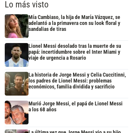
Lo más visto
Mía Cambiaso, la hija de María Vázquez, se
adelantó a la primavera con su look floral y
sandalias de tiras
Lionel Messi desolado tras la muerte de su
papá: incertidumbre sobre el Inter Miami y
viaje de urgencia a Rosario
La historia de Jorge Messi y Celia Cuccitinni,
los padres de Lionel Messi: problemas
económicos, familia dividida y sacrificio
Murió Jorge Messi, el papá de Lionel Messi
a los 68 años
La última vez que Jorge Messi vio a su hijo,