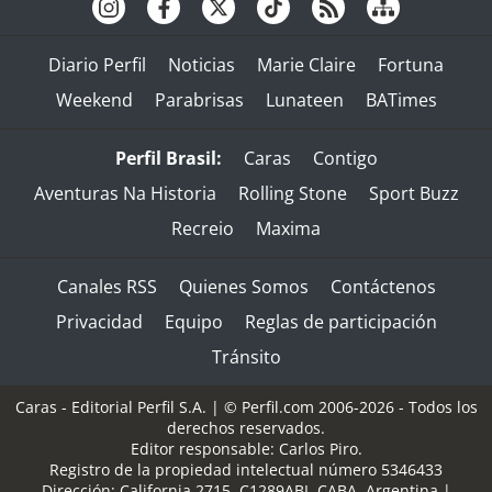
Diario Perfil
Noticias
Marie Claire
Fortuna
Weekend
Parabrisas
Lunateen
BATimes
Perfil Brasil:
Caras
Contigo
Aventuras Na Historia
Rolling Stone
Sport Buzz
Recreio
Maxima
Canales RSS
Quienes Somos
Contáctenos
Privacidad
Equipo
Reglas de participación
Tránsito
Caras - Editorial Perfil S.A.
| © Perfil.com 2006-2026 - Todos los
derechos reservados.
Editor responsable: Carlos Piro.
Registro de la propiedad intelectual número 5346433
Dirección:
California 2715
,
C1289ABI
,
CABA, Argentina
|