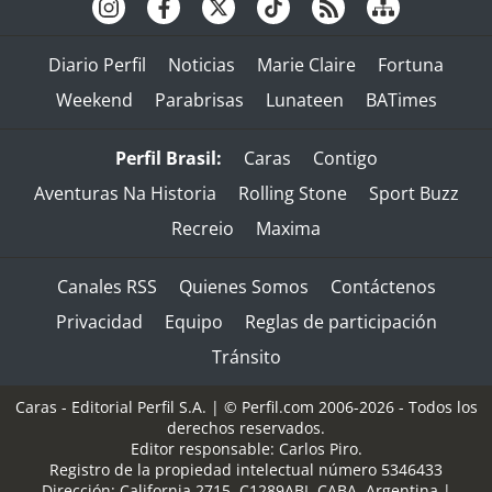
Diario Perfil
Noticias
Marie Claire
Fortuna
Weekend
Parabrisas
Lunateen
BATimes
Perfil Brasil:
Caras
Contigo
Aventuras Na Historia
Rolling Stone
Sport Buzz
Recreio
Maxima
Canales RSS
Quienes Somos
Contáctenos
Privacidad
Equipo
Reglas de participación
Tránsito
Caras - Editorial Perfil S.A.
| © Perfil.com 2006-2026 - Todos los
derechos reservados.
Editor responsable: Carlos Piro.
Registro de la propiedad intelectual número 5346433
Dirección:
California 2715
,
C1289ABI
,
CABA, Argentina
|