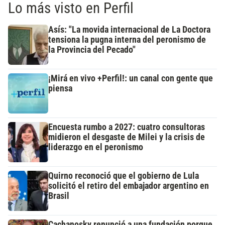
Lo más visto en Perfil
Asís: "La movida internacional de La Doctora
tensiona la pugna interna del peronismo de
la Provincia del Pecado"
¡Mirá en vivo +Perfil!: un canal con gente que
piensa
Encuesta rumbo a 2027: cuatro consultoras
midieron el desgaste de Milei y la crisis de
liderazgo en el peronismo
Quirno reconoció que el gobierno de Lula
solicitó el retiro del embajador argentino en
Brasil
Cachanosky renunció a una fundación porque