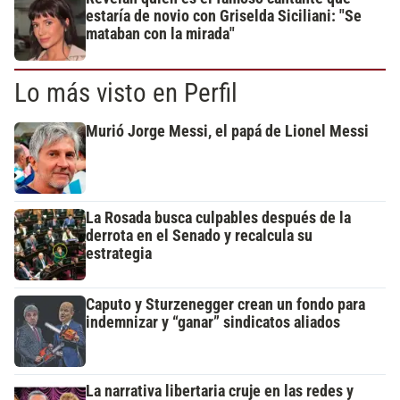
estaría de novio con Griselda Siciliani: "Se
mataban con la mirada"
Lo más visto en Perfil
Murió Jorge Messi, el papá de Lionel Messi
La Rosada busca culpables después de la
derrota en el Senado y recalcula su
estrategia
Caputo y Sturzenegger crean un fondo para
indemnizar y “ganar” sindicatos aliados
La narrativa libertaria cruje en las redes y