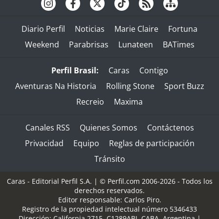
Diario Perfil
Noticias
Marie Claire
Fortuna
Weekend
Parabrisas
Lunateen
BATimes
Perfil Brasil:
Caras
Contigo
Aventuras Na Historia
Rolling Stone
Sport Buzz
Recreio
Maxima
Canales RSS
Quienes Somos
Contáctenos
Privacidad
Equipo
Reglas de participación
Tránsito
Caras - Editorial Perfil S.A.
| © Perfil.com 2006-2026 - Todos los
derechos reservados.
Editor responsable: Carlos Piro.
Registro de la propiedad intelectual número 5346433
Dirección:
California 2715
,
C1289ABI
,
CABA, Argentina
|