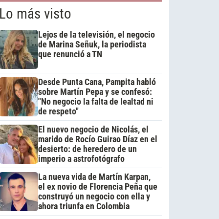
Lo más visto
Lejos de la televisión, el negocio
de Marina Señuk, la periodista
que renunció a TN
Desde Punta Cana, Pampita habló
sobre Martín Pepa y se confesó:
"No negocio la falta de lealtad ni
de respeto"
El nuevo negocio de Nicolás, el
marido de Rocío Guirao Díaz en el
desierto: de heredero de un
imperio a astrofotógrafo
La nueva vida de Martín Karpan,
el ex novio de Florencia Peña que
construyó un negocio con ella y
ahora triunfa en Colombia