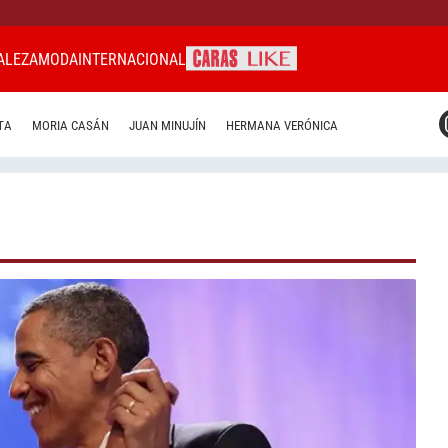
ALEZA
MODA
INTERNACIONAL
CARAS MIAMI
TA
MORIA CASÁN
JUAN MINUJÍN
HERMANA VERÓNICA
CARAS BRASIL
CARAS URUGUAY