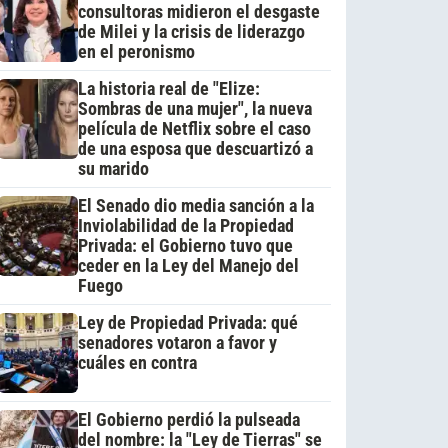
consultoras midieron el desgaste
de Milei y la crisis de liderazgo
en el peronismo
La historia real de "Elize:
Sombras de una mujer", la nueva
película de Netflix sobre el caso
de una esposa que descuartizó a
su marido
El Senado dio media sanción a la
Inviolabilidad de la Propiedad
Privada: el Gobierno tuvo que
ceder en la Ley del Manejo del
Fuego
Ley de Propiedad Privada: qué
senadores votaron a favor y
cuáles en contra
El Gobierno perdió la pulseada
del nombre: la "Ley de Tierras" se