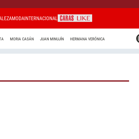
ALEZA
MODA
INTERNACIONAL
CARAS MIAMI
TA
MORIA CASÁN
JUAN MINUJÍN
HERMANA VERÓNICA
CARAS BRASIL
CARAS URUGUAY